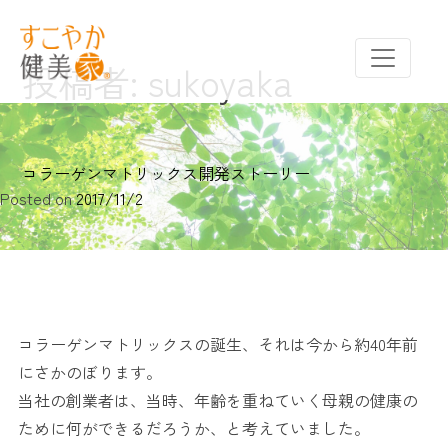
Skip
to
content
投稿者:
sukoyaka
株式会社す
当社は、ブ
こやか | コ
ームの前か
エンザイム
らコエンザ
コラーゲンマトリックス開発ストーリー
Q10のパイオ
イムQ10の開
Posted on
2017/11/2
ニア
発に注力し
てきまし
た。
コラーゲンマトリックスの誕生、それは今から約40年前
にさかのぼります。
当社の創業者は、当時、年齢を重ねていく母親の健康の
ために何ができるだろうか、と考えていました。