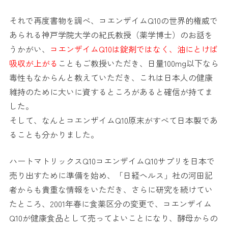
それで再度書物を調べ、コエンザイムQ10の世界的権威で
あられる神戸学院大学の紀氏教授（薬学博士）のお話を
うかがい、
コエンザイムQ10は錠剤ではなく、油にとけば
吸収が上がる
こともご教授いただき、日量100mg以下なら
毒性もなからんと教えていただき、これは日本人の健康
維持のために大いに資するところがあると確信が持てま
した。
そして、なんとコエンザイムQ10原末がすべて日本製であ
ることも分かりました。
ハートマトリックスQ10コエンザイムQ10サプリを日本で
売り出すために準備を始め、「日経ヘルス」社の河田記
者からも貴重な情報をいただき、さらに研究を続けてい
たところ、2001年春に食薬区分の変更で、コエンザイム
Q10が健康食品として売ってよいことになり、酵母からの